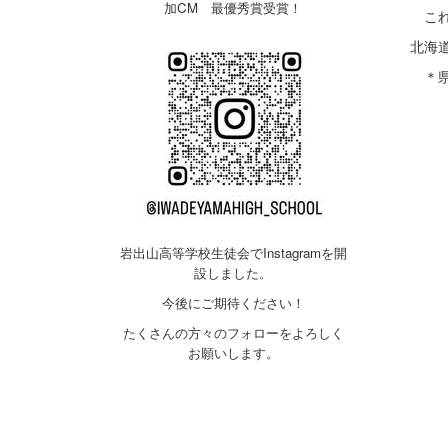
加CM 最優秀賞受賞！
これ
北海
＊県
穏や
岩出山高等学校生徒会でInstagramを開
設しました。
今後にご期待ください！
たくさんの方々のフォローをよろしく
お願いします。