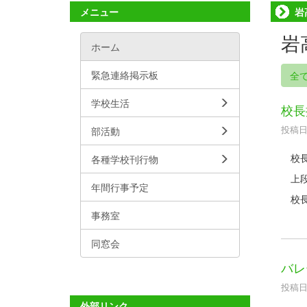
メニュー
岩
岩
ホーム
緊急連絡掲示板
全
学校生活
校長
投稿日時
部活動
校長
各種学校刊行物
上段
年間行事予定
校長
事務室
同窓会
バレ
投稿日時
外部リンク