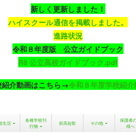
新しく更新しました！
ハイスクール通信を掲載しました。
進路状況
令和８年度版 公立ガイドブック
R8 公立高校ガイドブック.pdf
校紹介動画はこちら→
令和８年度学校紹介
各種学校刊
保護者
校生活
岩高短歌
その他
行物
様へ