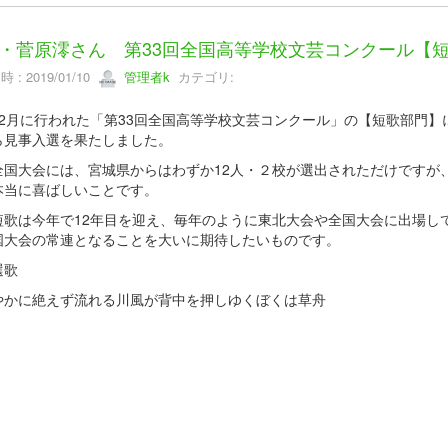
・菅原澪さん 第33回全国高等学校文芸コンクール【短
 : 2019/01/10
管理者k
カテゴリ:
12月に行われた「第33回全国高等学校文芸コンクール」の【短歌部門】
ら見事入選を果たしました。
全国大会には、宮城県からはわずか12人・２校が選出されただけですが、
本当に喜ばしいことです。
短歌は今年で12年目を迎え、毎年のように東北大会や全国大会に出場し
国大会の常連となることを大いに期待したいものです。
選歌
やかに絶えず流れる川風が背中を押しゆくぼくは草舟