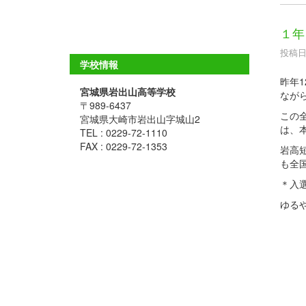
１年
投稿日時
学校情報
昨年
宮城県岩出山高等学校
なが
〒989-6437
この
宮城県大崎市岩出山字城山2
は、
TEL : 0229-72-1110
FAX : 0229-72-1353
岩高
も全
＊入
ゆる