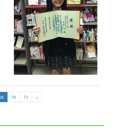
69
70
71
»