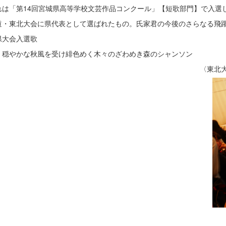
は「第14回宮城県高等学校文芸作品コンクール」【短歌部門】で入選
道・東北大会に県代表として選ばれたもの。氏家君の今後のさらなる飛
大会入選歌
かな秋風を受け緋色めく木々のざわめき森のシャンソン
〈東北大会・短歌分科会