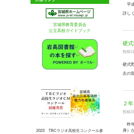
平成
詳し
宮城県教育委員会
公立高校ガイドブック
硬式
投稿日時
硬式
左の
２年
投稿日時
昨年
身）
2023 TBCラジオ高校生コンクール参