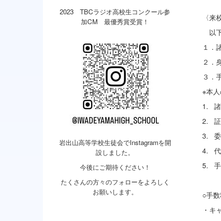
2023 TBCラジオ高校生コンクール参
〈来
加CM 最優秀賞受賞！
以下
１．
２．
３．
※本
1. 
2.
3. 
岩出山高等学校生徒会でInstagramを開
4. 
設しました。
5. 
今後にご期待ください！
たくさんの方々のフォローをよろしく
お願いします。
○手
・キ