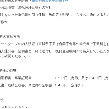
身分証明書（運転免許証等）の写し
切手を貼った返信用封筒（住所・氏名等を明記し、Ａ４の用紙が入るも
手数料
数料の支払方法
ールタイプの納入済証（宮城県庁又は合同庁舎等の券売機で手数料をお
入通知書（証明書と一緒に送付し、後日金融機関等で納入していただき
らご確認ください。）
便料金の目安
籍証明書、卒業証明書 １１０円（定形）又は１４０円（定
査書、成績証明書、単位修得証明書 １４０円（定形外）
先
８９－６４３７