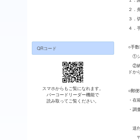
２．
３．
４．
○手
QRコード
①シ
②納
ドか
スマホからもご覧になれます。
○郵
バーコードリーダー機能で
・在
読み取ってご覧ください。
・調
送付
〒９