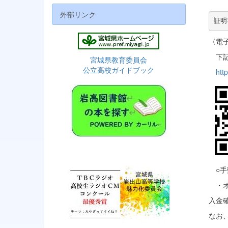
外部リンク
証明
〈電
下記
宮城県教育委員会
公立高校ガイドブック
htt
○手
・オ
入金
なお