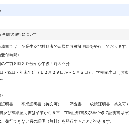
室
証明書の発行について
事務室では、卒業生及び離籍者の皆様に各種証明書を発行しております
口受付時間〉
の午前８時３０分から午後４時３０分
日・祝日・年末年始（１２月２９日から１月３日）、学校閉庁日（お盆
ん。
類〉
証明書 卒業証明書（英文可） 調査書 成績証明書（英文可
査書及び成績証明書は卒業から５年、在籍証明書及び単位修得証明書は卒
、発行できない旨の証明（無料）を発行することができます。