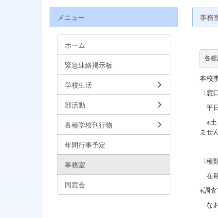
メニュー
事務
ホーム
各種
緊急連絡掲示板
本校
学校生活
〈窓
部活動
平日
※土
各種学校刊行物
ませ
年間行事予定
〈種
事務室
在籍
同窓会
※調
なお