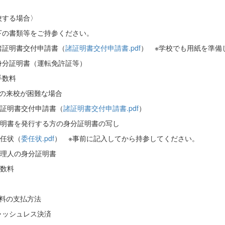
校する場合〉
の書類等をご持参ください。
諸証明書交付申請書（
諸証明書交付申請書.pdf
） ※学校でも用紙を準備
身分証明書（運転免許証等）
手数料
人の来校が困難な場合
諸証明書交付申請書（
諸証明書交付申請書.pdf
）
 証明書を発行する方の身分証明書の写し
委任状（
委任状.pdf
） ※事前に記入してから持参してください。
代理人の身分証明書
手数料
数料の支払方法
ャッシュレス決済