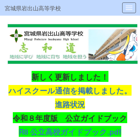
宮城県岩出山高等学校
Toggl
新しく更新しました！
ハイスクール通信を掲載しました。
進路状況
令和８年度版 公立ガイドブック
R8 公立高校ガイドブック.pdf