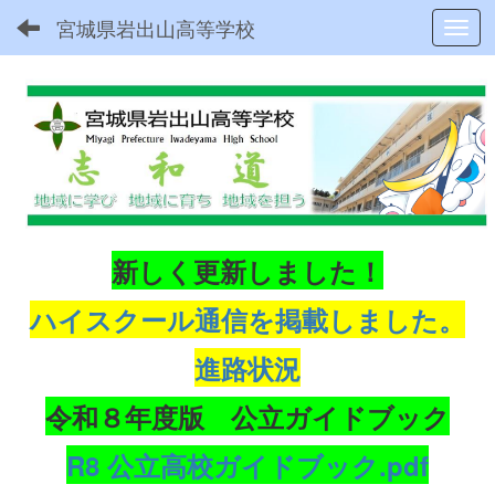
宮城県岩出山高等学校
Toggl
新しく更新しました！
ハイスクール通信を掲載しました。
進路状況
令和８年度版 公立ガイドブック
R8 公立高校ガイドブック.pdf