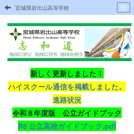
宮城県岩出山高等学校
Toggl
新しく更新しました！
ハイスクール通信を掲載しました。
進路状況
令和８年度版 公立ガイドブック
R8 公立高校ガイドブック.pdf