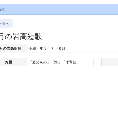
短歌
一覧へ
月の岩高短歌
月の岩高短歌
令和４年度 ７・８月
お題
「夏のもの」「海」「体育祭」