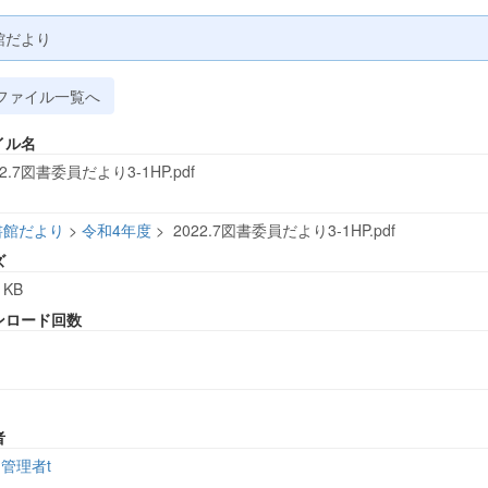
館だより
ファイル一覧へ
イル名
22.7図書委員だより3-1HP.pdf
書館だより
>
令和4年度
>
2022.7図書委員だより3-1HP.pdf
ズ
 KB
ンロード回数
者
管理者t