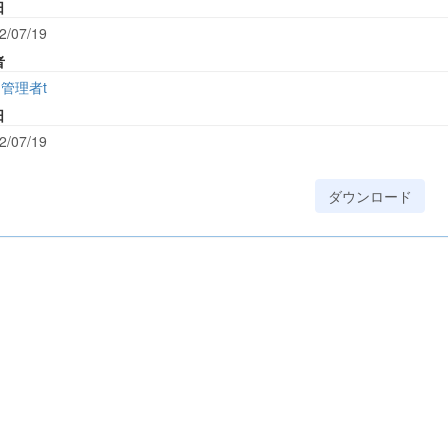
日
2/07/19
者
管理者t
日
2/07/19
ダウンロード