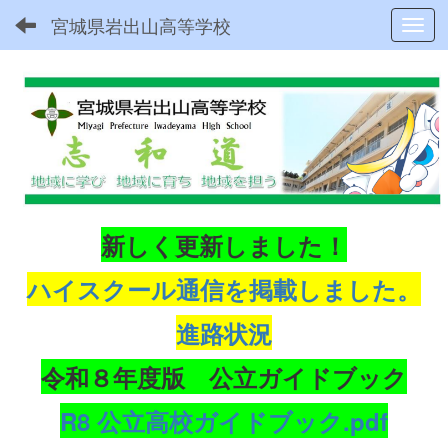
宮城県岩出山高等学校
Toggl
新しく更新しました！
ハイスクール通信を掲載しました。
進路状況
令和８年度版 公立ガイドブック
R8 公立高校ガイドブック.pdf