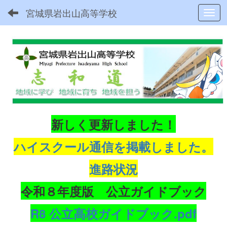
宮城県岩出山高等学校
Toggl
新しく更新しました！
ハイスクール通信を掲載しました。
進路状況
令和８年度版 公立ガイドブック
R8 公立高校ガイドブック.pdf