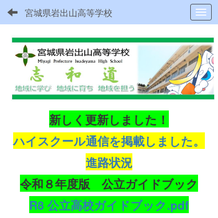
宮城県岩出山高等学校
Toggl
新しく更新しました！
ハイスクール通信を掲載しました。
進路状況
令和８年度版 公立ガイドブック
R8 公立高校ガイドブック.pdf