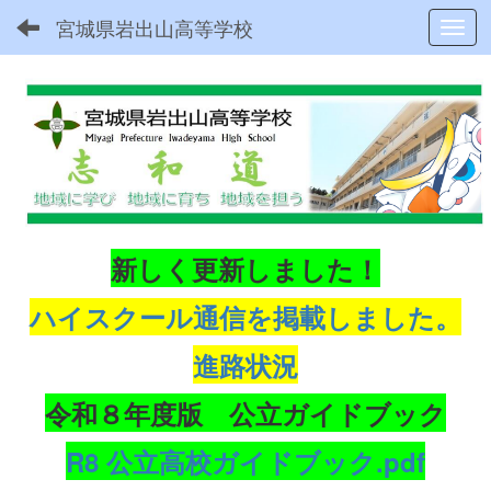
宮城県岩出山高等学校
Toggl
新しく更新しました！
ハイスクール通信を掲載しました。
進路状況
令和８年度版 公立ガイドブック
R8 公立高校ガイドブック.pdf