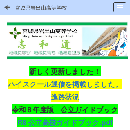
宮城県岩出山高等学校
Toggl
新しく更新しました！
ハイスクール通信を掲載しました。
進路状況
令和８年度版 公立ガイドブック
R8 公立高校ガイドブック.pdf