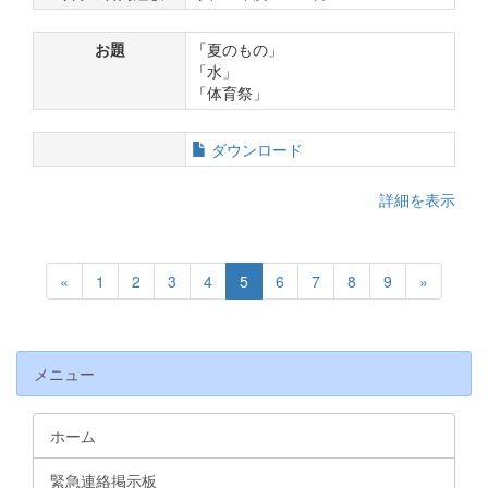
お題
「夏のもの」
「水」
「体育祭」
ダウンロード
詳細を表示
«
1
2
3
4
5
6
7
8
9
»
メニュー
ホーム
緊急連絡掲示板