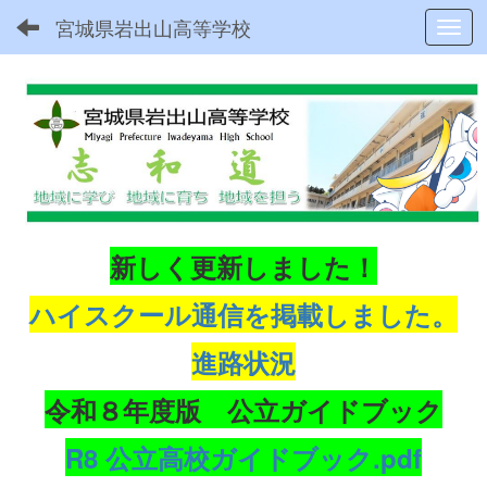
宮城県岩出山高等学校
Toggl
新しく更新しました！
ハイスクール通信を掲載しました。
進路状況
令和８年度版 公立ガイドブック
R8 公立高校ガイドブック.pdf