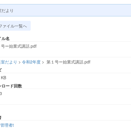
室だより
ファイル一覧へ
イル名
号ー始業式講話.pdf
長室だより
>
令和2年度
>
第１号ー始業式講話.pdf
ズ
 KB
ンロード回数
3
者
管理者t