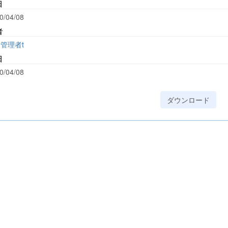
日
0/04/08
者
管理者t
日
0/04/08
ダウンロード