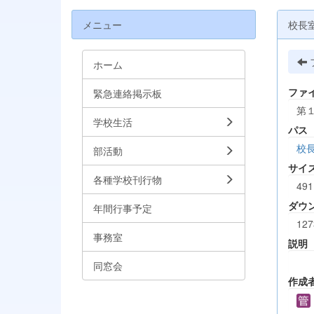
メニュー
校長
ホーム
ファ
緊急連絡掲示板
第１
学校生活
パス
校
部活動
サイ
各種学校刊行物
491
ダウ
年間行事予定
127
事務室
説明
同窓会
作成