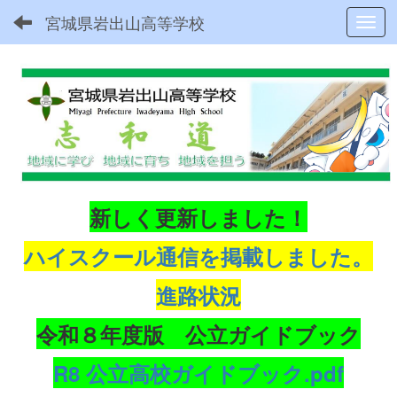
宮城県岩出山高等学校
Toggl
新しく更新しました！
ハイスクール通信を掲載しました。
進路状況
令和８年度版 公立ガイドブック
R8 公立高校ガイドブック.pdf