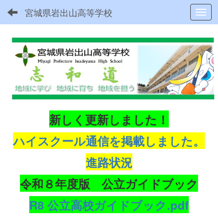
宮城県岩出山高等学校
Toggl
新しく更新しました！
ハイスクール通信を掲載しました。
進路状況
令和８年度版 公立ガイドブック
R8 公立高校ガイドブック.pdf