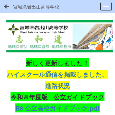
宮城県岩出山高等学校
Toggl
新しく更新しました！
ハイスクール通信を掲載しました。
進路状況
令和８年度版 公立ガイドブック
R8 公立高校ガイドブック.pdf