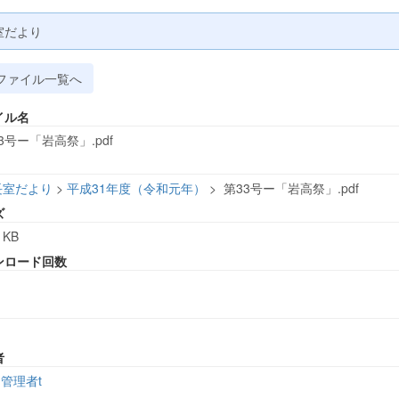
室だより
ファイル一覧へ
イル名
3号ー「岩高祭」.pdf
長室だより
>
平成31年度（令和元年）
>
第33号ー「岩高祭」.pdf
ズ
 KB
ンロード回数
者
管理者t