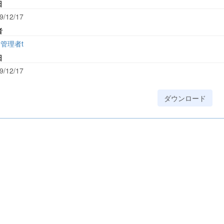
日
9/12/17
者
管理者t
日
9/12/17
ダウンロード