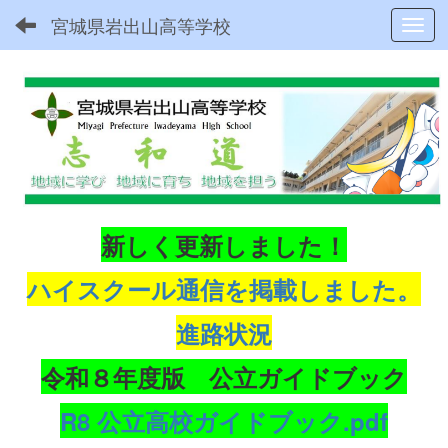
宮城県岩出山高等学校
Toggl
新しく更新しました！
ハイスクール通信を掲載しました。
進路状況
令和８年度版 公立ガイドブック
R8 公立高校ガイドブック.pdf