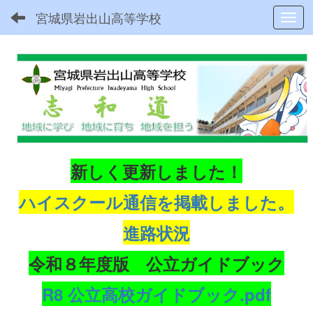
宮城県岩出山高等学校
Toggl
新しく更新しました！
ハイスクール通信を掲載しました。
進路状況
令和８年度版 公立ガイドブック
R8 公立高校ガイドブック.pdf