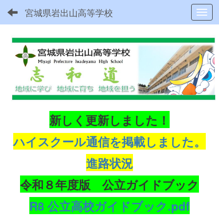
宮城県岩出山高等学校
Toggl
新しく更新しました！
ハイスクール通信を掲載しました。
進路状況
令和８年度版 公立ガイドブック
R8 公立高校ガイドブック.pdf