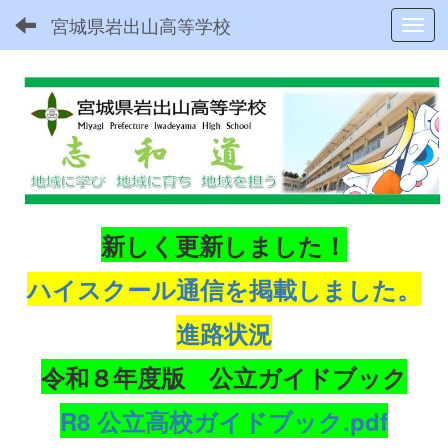
宮城県岩出山高等学校
Toggl
新しく更新しました！
ハイスクール通信を掲載しました。
進路状況
令和８年度版 公立ガイドブック
R8 公立高校ガイドブック.pdf