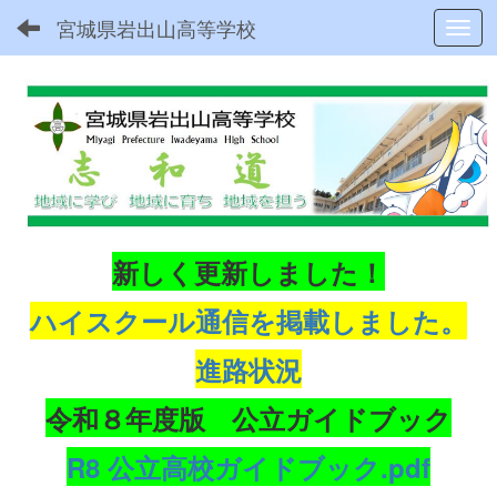
宮城県岩出山高等学校
Toggl
新しく更新しました！
ハイスクール通信を掲載しました。
進路状況
令和８年度版 公立ガイドブック
R8 公立高校ガイドブック.pdf