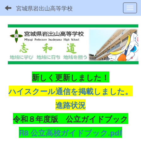
宮城県岩出山高等学校
Toggl
新しく更新しました！
ハイスクール通信を掲載しました。
進路状況
令和８年度版 公立ガイドブック
R8 公立高校ガイドブック.pdf