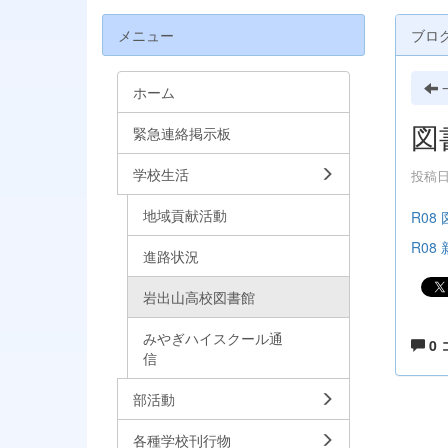
メニュー
ブロ
ホーム
図
緊急連絡掲示板
学校生活
投稿日時
地域貢献活動
R08 
R08 
進路状況
岩出山高校図書館
みやぎハイスクール通
0
信
部活動
各種学校刊行物