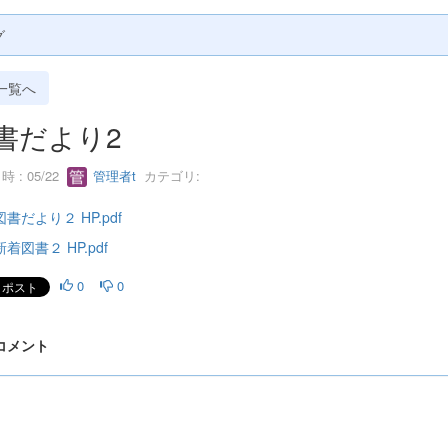
グ
一覧へ
書だより2
 : 05/22
管理者t
カテゴリ:
図書だより２ HP.pdf
新着図書２ HP.pdf
0
0
 コメント