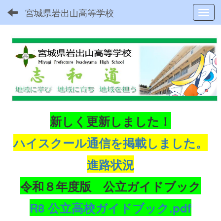
宮城県岩出山高等学校
Toggl
新しく更新しました！
ハイスクール通信を掲載しました。
進路状況
令和８年度版 公立ガイドブック
R8 公立高校ガイドブック.pdf