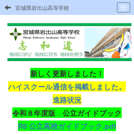
宮城県岩出山高等学校
Toggl
新しく更新しました！
ハイスクール通信を掲載しました。
進路状況
令和８年度版 公立ガイドブック
R8 公立高校ガイドブック.pdf