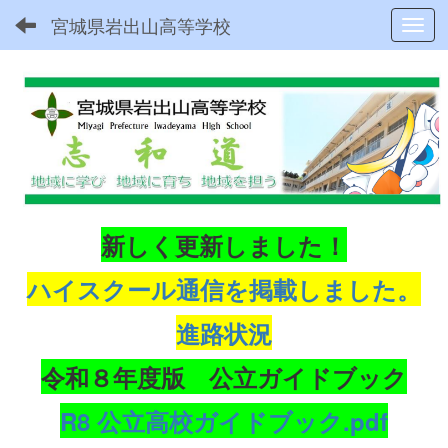
宮城県岩出山高等学校
Toggl
新しく更新しました！
ハイスクール通信を掲載しました。
進路状況
令和８年度版 公立ガイドブック
R8 公立高校ガイドブック.pdf