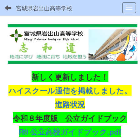
宮城県岩出山高等学校
Toggl
新しく更新しました！
ハイスクール通信を掲載しました。
進路状況
令和８年度版 公立ガイドブック
R8 公立高校ガイドブック.pdf