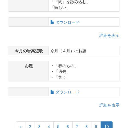
「『間』を詠み込む」
「悔しい」
ダウンロード
詳細を表示
今月の岩高短歌
今月（４月）のお題
お題
・「春のもの」
・「過去」
・「笑う」
ダウンロード
詳細を表示
«
2
3
4
5
6
7
8
9
10