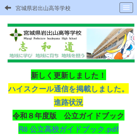
宮城県岩出山高等学校
Toggl
新しく更新しました！
ハイスクール通信を掲載しました。
進路状況
令和８年度版 公立ガイドブック
R8 公立高校ガイドブック.pdf